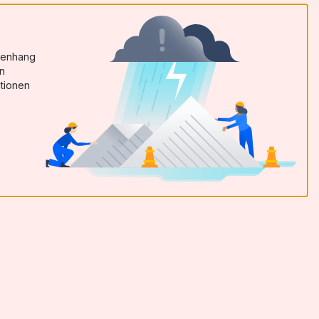
menhang
en
tionen