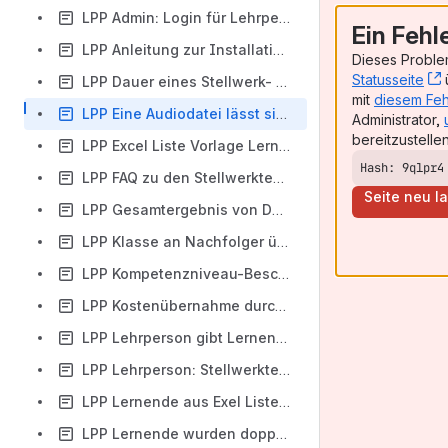
LPP Admin: Login für Lehrperson erstellen
Ein Fehl
LPP Anleitung zur Installation des SEB unter Windows
Dieses Problem
Statusseite
ü
LPP Dauer eines Stellwerk- oder Orientierungstests
mit
diesem Feh
LPP Eine Audiodatei lässt sich während eines Tests nicht korrekt abspielen. Was kann ich tun?LPP -
Administrator,
bereitzustellen
LPP Excel Liste Vorlage Lernende ausfüllen
Hash: 9qlpr4
LPP FAQ zu den Stellwerktests
Seite neu l
LPP Gesamtergebnis von Deutsch änderte sich nach Texte schreiben (ZH)
LPP Klasse an Nachfolger übergeben - Lehrpersonenwechsel
LPP Kompetenzniveau-Beschreibungen
LPP Kostenübernahme durch den Kanton
LPP Lehrperson gibt Lernenden für den SEB frei
LPP Lehrperson: Stellwerktest/Orientierungstest starten
LPP Lernende aus Exel Liste importieren
LPP Lernende wurden doppelt angelegt