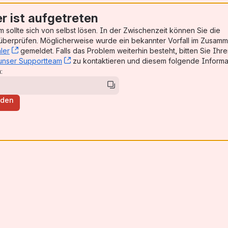
er ist aufgetreten
 sollte sich von selbst lösen. In der Zwischenzeit können Sie die
, (opens new window)
berprüfen. Möglicherweise wurde ein bekannter Vorfall im Zusam
ler
, (opens new window)
gemeldet. Falls das Problem weiterhin besteht, bitten Sie Ihr
unser Supportteam
, (opens new window)
zu kontaktieren und diesem folgende Informa
:
aden