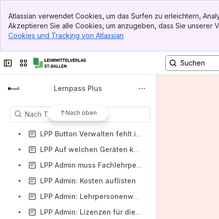
Banner
Atlassian verwendet Cookies, um das Surfen zu erleichtern, An
Top Bar
Akzeptieren Sie alle Cookies, um anzugeben, dass Sie unserer
Sidebar
Cookies und Tracking von Atlassian
, (opens new window)
Main Content
Seitenleiste reduzieren
Sites oder Apps wechseln
Lernpass Plus
Inhalt
Die Ergebnisse werden aktualisiert, während Sie tippen.
Nach oben
LPP Button Verwalten fehlt in Lernpass plus
LPP Auf welchen Geräten kann ich Lernpass plus nutzen? Lernpass plus - Hardware
LPP Admin muss Fachlehrperson zu Lehrperson ändern - Verwalten sichtbar machen
LPP Admin: Kosten auflisten
LPP Admin: Lehrpersonenwechsel der Klasse - Neue Lehrperson zuordnen
LPP Admin: Lizenzen für die Klasse freigeben